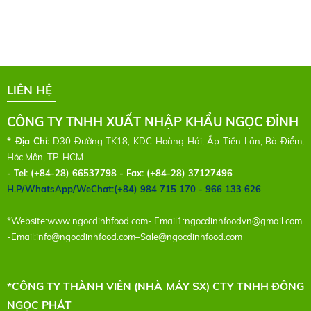
LIÊN HỆ
CÔNG TY TNHH XUẤT NHẬP KHẨU NGỌC ĐỈNH
* Địa Chỉ:
D30 Đường TK18, KDC Hoàng Hải, Ấp Tiền Lân, Bà Điểm,
Hóc Môn, TP-HCM.
- Tel:
(+84-28) 66537798 - Fax: (+84-28) 37127496
H.P/WhatsApp/WeChat:(+84) 984 715 170 - 966 133 626
*Website:
www.ngocdinhfood.com
- Email1:
ngocdinhfoodvn@gmail.com
-Email:
info@ngocdinhfood.com
–
Sale@ngocdinhfood.com
*CÔNG TY THÀNH VIÊN (NHÀ MÁY SX) CTY TNHH ĐÔNG
NGỌC PHÁT