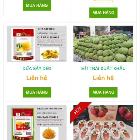
DỨA SẤY DẺO
MÍT TRÁI XUẤT KHẨU
Liên hệ
Liên hệ