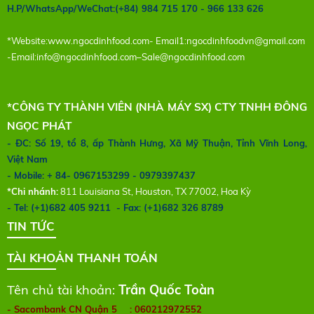
H.P/WhatsApp/WeChat:(+84) 984 715 170 - 966 133 626
*Website:
www.ngocdinhfood.com
- Email1:
ngocdinhfoodvn@gmail.com
-Email:
info@ngocdinhfood.com
–
Sale@ngocdinhfood.com
*CÔNG TY THÀNH VIÊN (NHÀ MÁY SX) CTY TNHH ĐÔNG
NGỌC PHÁT
- ĐC: Số 19, tổ 8, ấp Thành Hưng, Xã Mỹ Thuận, Tỉnh Vĩnh Long,
Việt Nam
- Mobile: + 84- 0967153299 - 0979397437
*Chi nhánh:
811 Louisiana St, Houston, TX 77002, Hoa Kỳ
- Tel: (+1)682 405 9211 - Fax: (+1)682 326 8789
TIN TỨC
TÀI KHOẢN THANH TOÁN
Tên chủ tài khoản:
Trần Quốc Toàn
- Sacombank CN Quận 5
: 060212972552