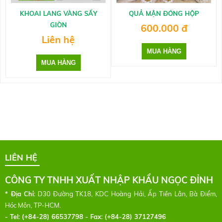
KHOAI LANG VÀNG SẤY
QUẢ MẬN ĐÓNG HỘP
GIÒN
600.000 đ
Liên hệ
LIÊN HỆ
CÔNG TY TNHH XUẤT NHẬP KHẨU NGỌC ĐỈNH
* Địa Chỉ:
D30 Đường TK18, KDC Hoàng Hải, Ấp Tiền Lân, Bà Điểm,
Hóc Môn, TP-HCM.
- Tel:
(+84-28) 66537798 - Fax: (+84-28) 37127496