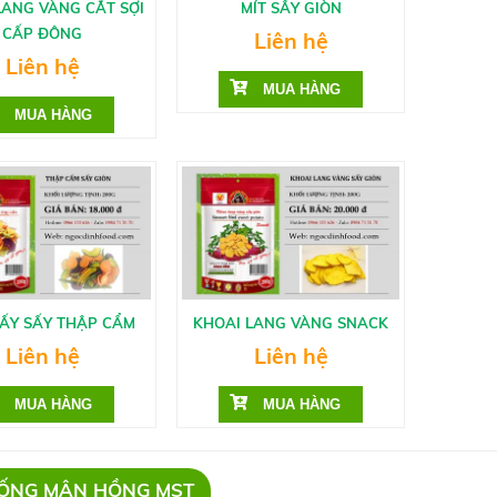
LANG VÀNG CẮT SỢI
MÍT SẤY GIÒN
CẤP ĐÔNG
Liên hệ
Liên hệ
CẤY SẤY THẬP CẨM
KHOAI LANG VÀNG SNACK
Liên hệ
Liên hệ
IỐNG MẬN HỒNG MST