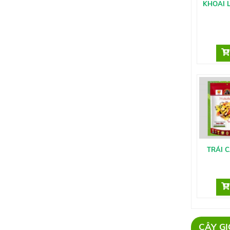
KHOAI 
TRÁI 
CÂY G