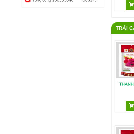
Tổng cộng 156935040
906347
TRÁI C
THANH