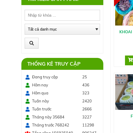
KHOAI 
THỐNG KÊ TRUY CẬP
Đang truy cập
25
Hôm nay
436
Hôm qua
323
Tuần này
2420
Tuần trước
2666
Tháng này 35684
3227
Tháng trước 768242
11298