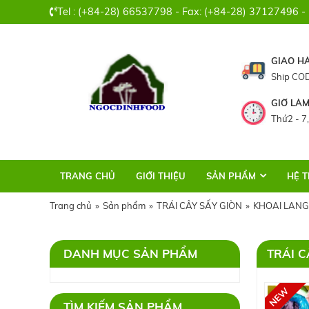
Tel : (+84-28) 66537798 - Fax: (+84-28) 37127496 -
GIAO H
Ship COD
GIỜ LÀM
Thứ2 - 7,
TRANG CHỦ
GIỚI THIỆU
SẢN PHẨM
HỆ 
Trang chủ
»
Sản phẩm
»
TRÁI CÂY SẤY GIÒN
»
KHOAI LANG
DANH MỤC SẢN PHẨM
TRÁI C
TÌM KIẾM SẢN PHẨM