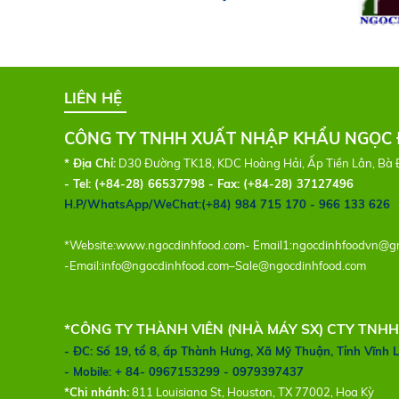
LIÊN HỆ
CÔNG TY TNHH XUẤT NHẬP KHẨU NGỌC 
* Địa Chỉ:
D30 Đường TK18, KDC Hoàng Hải, Ấp Tiền Lân, Bà 
- Tel:
(+84-28) 66537798 - Fax: (+84-28) 37127496
H.P/WhatsApp/WeChat:(+84) 984 715 170 - 966 133 626
*Website:
www.ngocdinhfood.com
- Email1:
ngocdinhfoodvn@gm
-Email:
info@ngocdinhfood.com
–
Sale@ngocdinhfood.com
*CÔNG TY THÀNH VIÊN (NHÀ MÁY SX) CTY TNH
- ĐC: Số 19, tổ 8, ấp Thành Hưng, Xã Mỹ Thuận, Tỉnh Vĩnh 
- Mobile: + 84- 0967153299 - 0979397437
*Chi nhánh:
811 Louisiana St, Houston, TX 77002, Hoa Kỳ