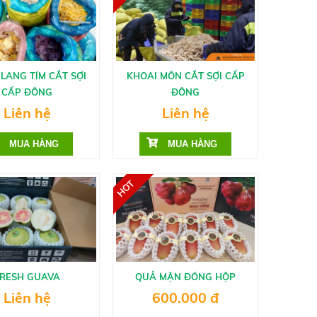
LANG TÍM CẮT SỢI
KHOAI MÔN CẮT SỢI CẤP
CẤP ĐÔNG
ĐÔNG
Liên hệ
Liên hệ
FRESH GUAVA
QUẢ MẬN ĐÓNG HỘP
Liên hệ
600.000 đ