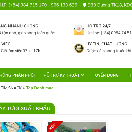
 H.P: (+84) 984 715 170 - 966 133 626
D30 Đường TK18, KDC 
ÀNG NHANH CHÓNG
HỖ TRỢ 24/7
 tận nhà, giao hàng toàn quốc
Hotline: (+84) 0984 74 51
 VIỆC
UY TÍN, CHẤT LƯỢNG
 Giờ làm việc 07h - 17h
Được kiểm hàng trước khi
THỐNG PHÂN PHỐI
HỖ TRỢ KỸ THUẬT
TUYỂN DỤNG
T
 TÍM SNACK
»
Top Danh mục
ÂY TƯƠI XUẤT KHẨU