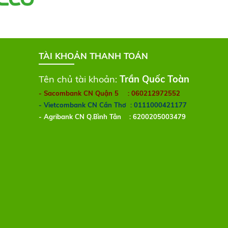
TÀI KHOẢN THANH TOÁN
Tên chủ tài khoản:
Trần Quốc Toàn
- Sacombank CN Quận 5
: 060212972552
- Vietcombank CN Cần Thơ
: 0111000421177
- Agribank CN Q.Bình Tân
: 6200205003479