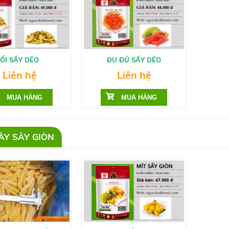
ỔI SẤY DẺO
ĐU ĐỦ SẤY DẺO
Liên hệ
Liên hệ
ÂY SÂY GIÒN