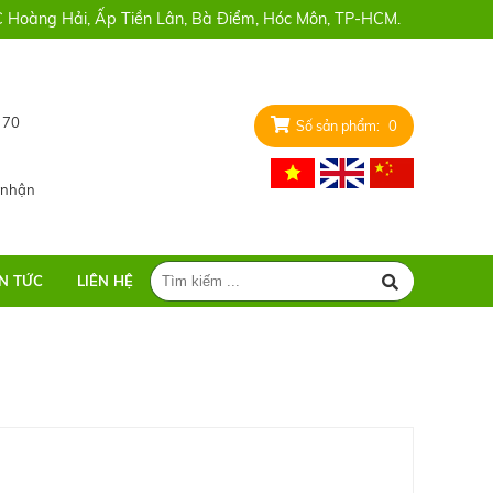
Hoàng Hải, Ấp Tiền Lân, Bà Điểm, Hóc Môn, TP-HCM.
 70
0
 nhận
IN TỨC
LIÊN HỆ