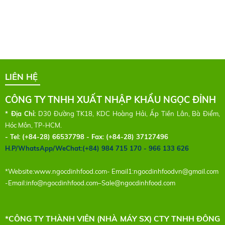
LIÊN HỆ
CÔNG TY TNHH XUẤT NHẬP KHẨU NGỌC ĐỈNH
* Địa Chỉ:
D30 Đường TK18, KDC Hoàng Hải, Ấp Tiền Lân, Bà Điểm,
Hóc Môn, TP-HCM.
- Tel:
(+84-28) 66537798 - Fax: (+84-28) 37127496
H.P/WhatsApp/WeChat:(+84) 984 715 170 - 966 133 626
*Website:
www.ngocdinhfood.com
- Email1:
ngocdinhfoodvn@gmail.com
-Email:
info@ngocdinhfood.com
–
Sale@ngocdinhfood.com
*CÔNG TY THÀNH VIÊN (NHÀ MÁY SX) CTY TNHH ĐÔNG