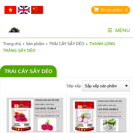
0
MENU
Trang chủ
»
Sản phẩm
»
TRÁI CÂY SẤY DẺO
»
THANH LONG
TRẮNG SẤY DẺO
TRÁI CÂY SẤY DẺO
Sắp xếp