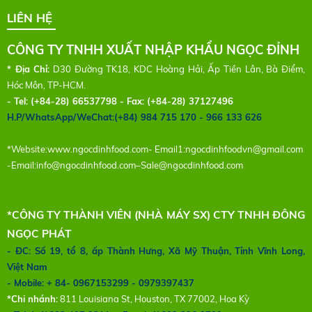
LIÊN HỆ
CÔNG TY TNHH XUẤT NHẬP KHẨU NGỌC ĐỈNH
* Địa Chỉ:
D30 Đường TK18, KDC Hoàng Hải, Ấp Tiền Lân, Bà Điểm,
Hóc Môn, TP-HCM.
- Tel:
(+84-28) 66537798 - Fax: (+84-28) 37127496
H.P/WhatsApp/WeChat:(+84) 984 715 170 - 966 133 626
*Website:
www.ngocdinhfood.com
- Email1:
ngocdinhfoodvn@gmail.com
-Email:
info@ngocdinhfood.com
–
Sale@ngocdinhfood.com
*CÔNG TY THÀNH VIÊN (NHÀ MÁY SX) CTY TNHH ĐÔNG
NGỌC PHÁT
- ĐC: Số 19, tổ 8, ấp Thành Hưng, Xã Mỹ Thuận, Tỉnh Vĩnh Long,
Việt Nam
- Mobile: + 84- 0967153299 - 0979397437
*Chi nhánh:
811 Louisiana St, Houston, TX 77002, Hoa Kỳ