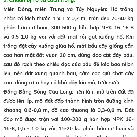
Miền Đông, miền Trung và Tây Nguyên: Hố trồng
nhãn có kích thước 1 x 1 x 0,7 m, trộn đều 20-40 kg
phân hữu cơ hoai, 300-500 g hỗn hợp NPK 16-16-8
và 0,5-1,0 kg vôi với đất mặt rồi gạt xuống hố. Khi
trồng đặt cây xuống giữa hố, mặt bầu cây giống cần
cao hơn mặt đất vườn 20 cm, dùng dao cắt đáy bầu,
sau đó rạch theo chiều dọc của bầu để kéo bao nilon
lên, nén đất xung quanh bầu, cắm cọc giữ chặt cây
con, dùng rơm hay cỏ khô đậy kín mô, tưới nước.
Đồng Bằng Sông Cửu Long: nên làm mô trên đất đã
được lên líp, mô đất đấp thành hình tròn đường kính
khoảng 0,6-0,8 m, độ cao thường là 0,3-0,6 m. Đất
đấp mô được trộn với 100-200 g hỗn hợp NPK 16-
16-8, 0,5 - 1,0 kg vôi, 15-20 kg phân hữu cơ hoai và