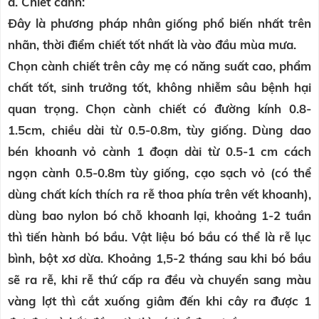
a. Chiết cành:
Đây là phương pháp nhân giống phổ biến nhất trên
nhãn, thời điểm chiết tốt nhất là vào đầu mùa mưa.
Chọn cành chiết trên cây mẹ có năng suất cao, phẩm
chất tốt, sinh trưởng tốt, không nhiễm sâu bệnh hại
quan trọng. Chọn cành chiết có đường kính 0.8-
1.5cm, chiều dài từ 0.5-0.8m, tùy giống. Dùng dao
bén khoanh vỏ cành 1 đoạn dài từ 0.5-1 cm cách
ngọn cành 0.5-0.8m tùy giống, cạo sạch vỏ (có thể
dùng chất kích thích ra rễ thoa phía trên vết khoanh),
dùng bao nylon bó chỗ khoanh lại, khoảng 1-2 tuần
thì tiến hành bó bầu. Vật liệu bó bầu có thể là rễ lục
bình, bột xơ dừa. Khoảng 1,5-2 tháng sau khi bó bầu
sẽ ra rễ, khi rễ thứ cấp ra đều và chuyển sang màu
vàng lợt thì cắt xuống giâm đến khi cây ra được 1