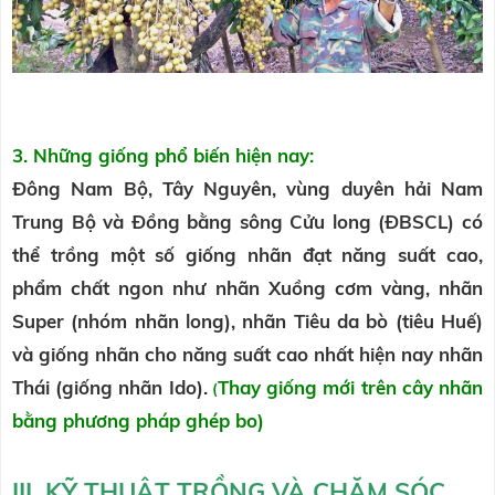
3. Những giống phổ biến hiện nay:
Đông Nam Bộ, Tây Nguyên, vùng duyên hải Nam
Trung Bộ và Đồng bằng sông Cửu long (ĐBSCL) có
thể trồng một số giống nhãn đạt năng suất cao,
phẩm chất ngon như nhãn Xuồng cơm vàng, nhãn
Super (nhóm nhãn long), nhãn Tiêu da bò (tiêu Huế)
và giống nhãn cho năng suất cao nhất hiện nay nhãn
Thái (giống nhãn Ido).
Thay giống mới trên cây nhãn
(
bằng phương pháp ghép bo)
III. KỸ THUẬT TRỒNG VÀ CHĂM SÓC