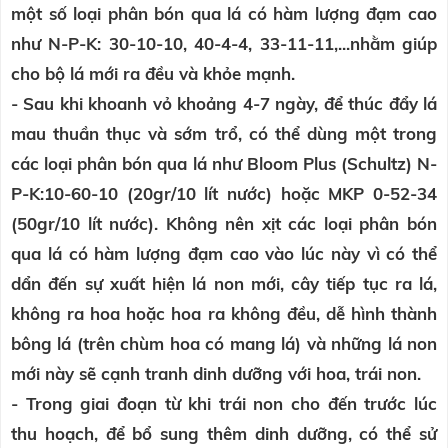
một số loại phân bón qua lá có hàm lượng đạm cao
như N-P-K: 30-10-10, 40-4-4, 33-11-11,...nhằm giúp
cho bộ lá mới ra đều và khỏe mạnh.
- Sau khi khoanh vỏ khoảng 4-7 ngày, để thúc đẩy lá
mau thuần thục và sớm trổ, có thể dùng một trong
các loại phân bón qua lá như Bloom Plus (Schultz) N-
P-K:10-60-10 (20gr/10 lít nước) hoặc MKP 0-52-34
(50gr/10 lít nước). Không nên xịt các loại phân bón
qua lá có hàm lượng đạm cao vào lúc này vì có thể
dẩn đến sự xuất hiện lá non mới, cây tiếp tục ra lá,
không ra hoa hoặc hoa ra không đều, dễ hình thành
bông lá (trên chùm hoa có mang lá) và những lá non
mới này sẽ cạnh tranh dinh dưỡng với hoa, trái non.
- Trong giai đoạn từ khi trái non cho đến trước lúc
thu hoạch, để bổ sung thêm dinh dưỡng, có thể sử