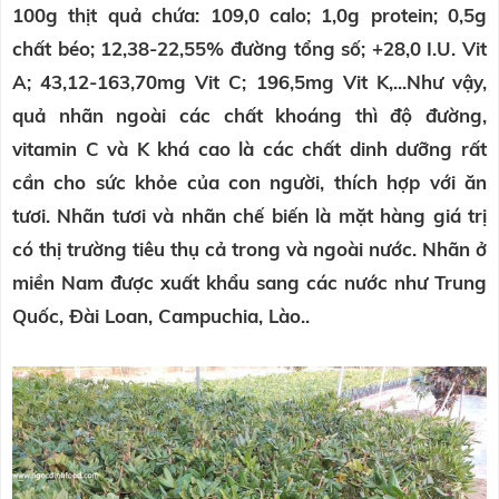
100g thịt quả chứa: 109,0 calo; 1,0g protein; 0,5g
chất béo; 12,38-22,55% đường tổng số; +28,0 I.U. Vit
A; 43,12-163,70mg Vit C; 196,5mg Vit K,...Như vậy,
quả nhãn ngoài các chất khoáng thì độ đường,
vitamin C và K khá cao là các chất dinh dưỡng rất
cần cho sức khỏe của con người, thích hợp với ăn
tươi. Nhãn tươi và nhãn chế biến là mặt hàng giá trị
có thị trường tiêu thụ cả trong và ngoài nước. Nhãn ở
miền Nam được xuất khẩu sang các nước như Trung
Quốc, Đài Loan, Campuchia, Lào..