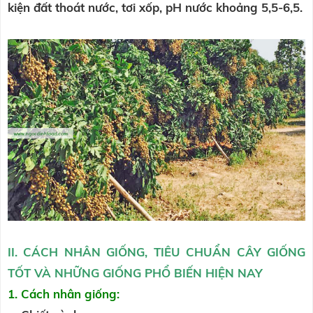
kiện đất thoát nước, tơi xốp, pH nước khoảng 5,5-6,5.
II. CÁCH NHÂN GIỐNG, TIÊU CHUẨN CÂY GIỐNG
TỐT VÀ NHỮNG GIỐNG PHỔ BIẾN HIỆN NAY
1. Cách nhân giống: