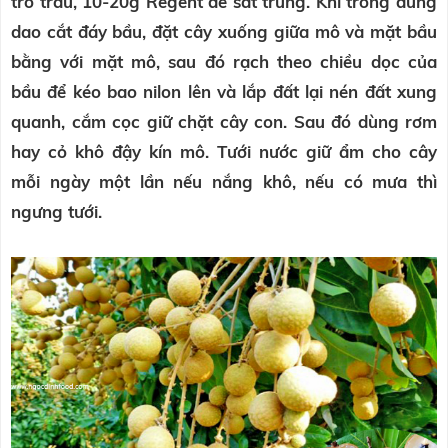
tro trấu, 10-20g Regent để sát trùng. Khi trồng dùng
dao cắt đáy bầu, đặt cây xuống giữa mô và mặt bầu
bằng với mặt mô, sau đó rạch theo chiều dọc của
bầu để kéo bao nilon lên và lắp đất lại nén đất xung
quanh, cắm cọc giữ chặt cây con. Sau đó dùng rơm
hay cỏ khô đậy kín mô. Tưới nước giữ ẩm cho cây
mỗi ngày một lần nếu nắng khô, nếu có mưa thì
ngưng tưới.