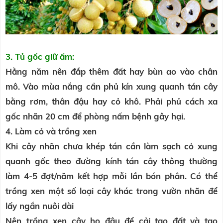
3. Tủ gốc giữ ẩm:
Hằng năm nên đắp thêm đất hay bùn ao vào chân
mô. Vào mùa nắng cần phủ kín xung quanh tán cây
bằng rơm, thân đậu hay cỏ khô. Phải phủ cách xa
gốc nhãn 20 cm để phòng nấm bệnh gây hại.
4. Làm cỏ và trồng xen
Khi cây nhãn chưa khép tán cần làm sạch cỏ xung
quanh gốc theo đường kính tán cây thông thường
làm 4-5 đợt/năm kết hợp mỗi lần bón phân. Có thể
trồng xen một số loại cây khác trong vườn nhãn để
lấy ngắn nuôi dài
Nên trồng xen cây họ đậu để cải tạo đất và tạo