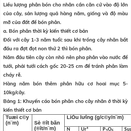
Liều lượng phân bón cho nhãn cần căn cứ vào độ lớn
của cây, sản lượng quả hàng năm, giống và độ màu
mỡ của đất để bón phân.
a. Bón phân thời kỳ kiến thiết cơ bản
Đối với cây 1-3 năm tuổi: sau khi trồng cây nhãn bắt
đầu ra đợt đọt non thứ 2 thì bón phân.
Năm đầu tiên cây còn nhỏ nên pha phân vào nước để
tưới, phải tưới cách gốc 20-25 cm để tránh phân làm
cháy rễ.
Hàng năm bón thêm phân hữu cơ hoai mục 5-
10kg/cây.
Bảng 1: Khuyến cáo bón phân cho cây nhãn ở thời kỳ
kiến thiết cơ bản
Tuæi c©y
LiÒu l­ưîng (g/c©y/n¨m)
(n¨m)
Sè ®ît bãn
(®ît/n¨m)
N
Urª
P
O
Su