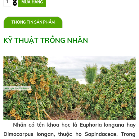
THÔNG TIN SẢN PHẨM
KỸ THUẬT TRỒNG NHÃN
Nhãn có tên khoa học là Euphoria longana hay
Dimocarpus longan, thuộc họ Sapindaceae. Trong