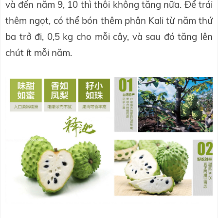
và đến năm 9, 10 thì thôi không tăng nữa. Để trái
thêm ngọt, có thể bón thêm phân Kali từ năm thứ
ba trở đi, 0,5 kg cho mỗi cây, và sau đó tăng lên
chút ít mỗi năm.