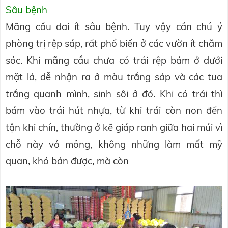
Sâu bệnh
Mãng cầu dai ít sâu bệnh. Tuy vậy cần chú ý
phòng trị rệp sáp, rất phổ biến ở các vườn ít chăm
sóc. Khi mãng cầu chưa có trái rệp bám ở dưới
mặt lá, dễ nhận ra ở màu trắng sáp và các tua
trắng quanh mình, sinh sôi ở đó. Khi có trái thì
bám vào trái hút nhựa, từ khi trái còn non đến
tận khi chín, thường ở kẽ giáp ranh giữa hai múi vì
chỗ này vỏ mỏng, không những làm mất mỹ
quan, khó bán được, mà còn