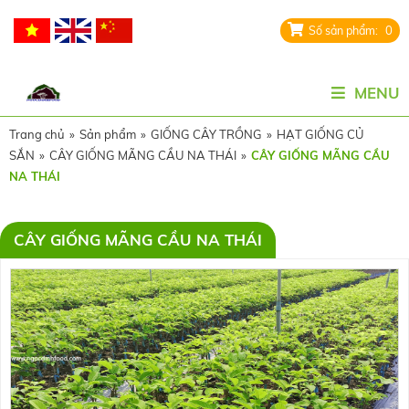
0
MENU
Trang chủ
»
Sản phẩm
»
GIỐNG CÂY TRỒNG
»
HẠT GIỐNG CỦ
SẮN
»
CÂY GIỐNG MÃNG CẦU NA THÁI
»
CÂY GIỐNG MÃNG CẦU
NA THÁI
CÂY GIỐNG MÃNG CẦU NA THÁI