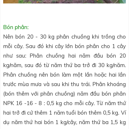
Bón phân:
Nên bón 20 - 30 kg phân chuồng khi trồng cho
mỗi cây. Sau đó khi cây lớn bón phân cho 1 cây
như sau: Phân chuồng hai năm đầu bón 20
kg/năm, sau đó từ năm thứ ba trở đi 30 kg/năm.
Phân chuồng nên bón làm một lần hoặc hai lần
trước mùa mưa và sau khi thu trái. Phân khoáng
(bón thêm với phân chuồng) năm đầu bón phân
NPK 16 -16 - 8 : 0,5 kg cho mỗi cây. Từ năm thứ
hai trở đi cứ thêm 1 năm tuổi bón thêm 0,5 kg. Ví
dụ năm thứ hai bón 1 kg/cây, năm thứ ba 1,5 kg