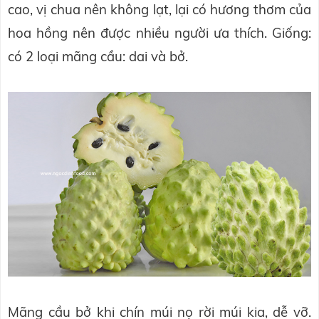
cao, vị chua nên không lạt, lại có hương thơm của
hoa hồng nên được nhiều người ưa thích. Giống:
có 2 loại mãng cầu: dai và bở.
Mãng cầu bở khi chín múi nọ rời múi kia, dễ vỡ.