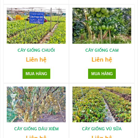
CÂY GIỐNG CHUỐI
CÂY GIỐNG CAM
Liên hệ
Liên hệ
CÂY GIỐNG DÂU XIÊM
CÂY GIỐNG VÚ SỮA
Liên hệ
Liên hệ