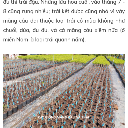
đủ thì trái đậu. Những lứa hoa cuối, vào tháng 7 -
8 cũng rụng nhiều; trái kết được cũng nhỏ vì vậy
mãng cầu dai thuộc loại trái có mùa không như
chuối, dứa, đu đủ, và cả mãng cầu xiêm nữa (ở
miền Nam là loại trái quanh năm).