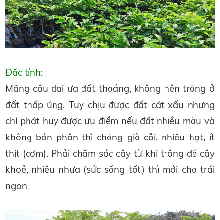
Đặc tính:
Mãng cầu dai ưa đất thoáng, không nên trồng ở
đất thấp úng. Tuy chịu được đất cát xấu nhưng
chỉ phát huy được ưu điểm nếu đất nhiều màu và
không bón phân thì chóng già cỗi, nhiều hạt, ít
thịt (cơm). Phải chăm sóc cây từ khi trồng để cây
khoẻ, nhiều nhựa (sức sống tốt) thì mới cho trái
ngon.