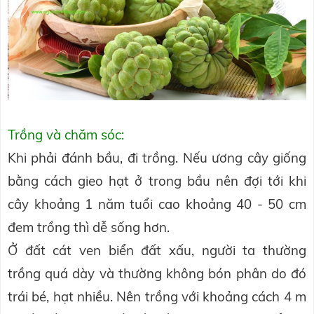
Trồng và chăm sóc:
Khi phải đánh bầu, đi trồng. Nếu ương cây giống
bằng cách gieo hạt ở trong bầu nên đợi tới khi
cây khoảng 1 năm tuổi cao khoảng 40 - 50 cm
đem trồng thì dễ sống hơn.
Ở đất cát ven biển đất xấu, người ta thường
trồng quá dày và thường không bón phân do đó
trái bé, hạt nhiều. Nên trồng với khoảng cách 4 m