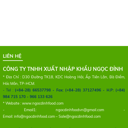
LIÊN HỆ
CÔNG TY TNHH XUẤT NHẬP KHẨU NGỌC ĐỈNH
* Địa Chỉ : D30 Đường TK18, KDC Hoàng Hải, Ấp Tiền Lân, Bà Điểm,
Hóc Môn, TP-HCM.
- Tel :
(+84-28) 66537798 - Fax: (+84-28) 37127496 - H.P: (+84)
984 715 170 - 966 133 626
* Website :
www.ngocdinhfood.com
- Email1:
ngocdinhfoodvn@gmail.com
-
Email:
info@ngocdinhfood.com
–
Sale@ngocdinhfood.com