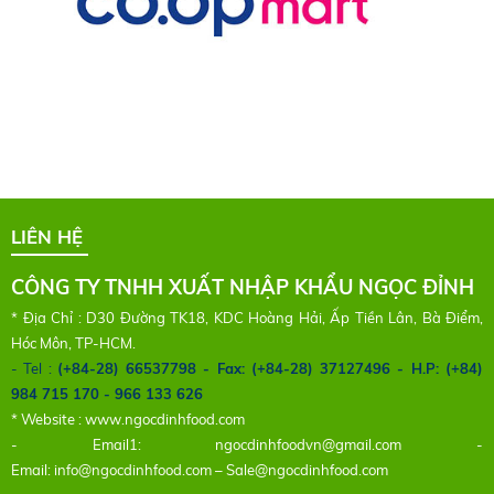
LIÊN HỆ
CÔNG TY TNHH XUẤT NHẬP KHẨU NGỌC ĐỈNH
* Địa Chỉ : D30 Đường TK18, KDC Hoàng Hải, Ấp Tiền Lân, Bà Điểm,
Hóc Môn, TP-HCM.
- Tel :
(+84-28) 66537798 - Fax: (+84-28) 37127496 - H.P: (+84)
984 715 170 - 966 133 626
* Website :
www.ngocdinhfood.com
- Email1:
ngocdinhfoodvn@gmail.com
-
Email:
info@ngocdinhfood.com
–
Sale@ngocdinhfood.com