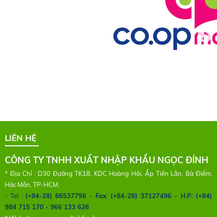
LIÊN HỆ
CÔNG TY TNHH XUẤT NHẬP KHẨU NGỌC ĐỈNH
* Địa Chỉ : D30 Đường TK18, KDC Hoàng Hải, Ấp Tiền Lân, Bà Điểm,
Hóc Môn, TP-HCM.
- Tel :
(+84-28) 66537798 - Fax: (+84-28) 37127496 - H.P: (+84)
984 715 170 - 966 133 626