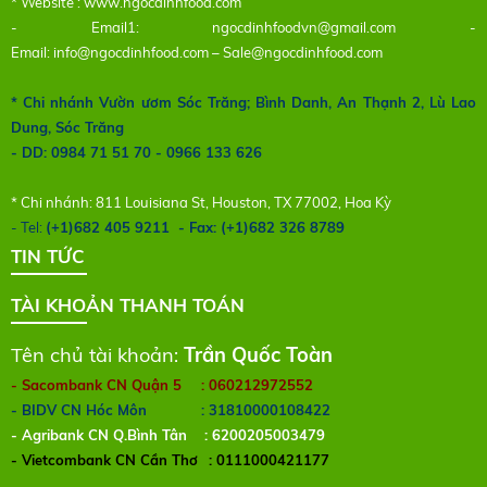
* Website :
www.ngocdinhfood.com
- Email1:
ngocdinhfoodvn@gmail.com
-
Email:
info@ngocdinhfood.com
–
Sale@ngocdinhfood.com
* Chi nhánh Vườn ươm Sóc Trăng; Bình Danh, An Thạnh 2, Lù Lao
Dung, Sóc Trăng
- DD: 0984 71 51 70 - 0966 133 626
* Chi nhánh: 811 Louisiana St, Houston, TX 77002, Hoa Kỳ
- Tel:
(+1)682 405 9211 - Fax: (+1)682 326 8789
TIN TỨC
TÀI KHOẢN THANH TOÁN
Tên chủ tài khoản:
Trần Quốc Toàn
- Sacombank CN Quận 5
: 060212972552
- BIDV CN Hóc Môn
: 31810000108422
- Agribank CN Q.Bình Tân
: 6200205003479
- Vietcombank CN Cần Thơ
: 0111000421177